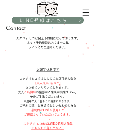
LINE登録はこちら
Contact
スタジオ ヒコは完全予約制になっております。
ネット予約機能はありません🙇
​ラインにてご連絡ください。
火曜定休日です
スタジオヒコでは大人のご来店可能人数を
「大人最大6名さま」
とさせていただいておりますが。
​大人
６名同時
の撮影が
ご来店が出来ません。
​予めご了承くださいませ。
※途中で入れ替わりの撮影になります。
ご予約の際、お電話でお問い合わせの方も
最終的にLINEを使用して
ご連絡させていただいております。
スタジオ ヒコ公式LINEの
​追加方法は
こちらをご覧ください。