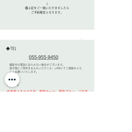
↓
​⑤上記をご一読いただきましたら
ご予約確定となります。
​◆TEL
055-955-9450
​撮影中は電話に出られない場合がございます。
留守電にご用件をお入れいただくか、LINEにてご連絡をよろ
しくお願いいたします。
​◆LINE
代表者さまのお名前、撮影テーマ、撮影プラン、ご兄弟
の有無、などお知らせください。
大変申し訳ございませんが、
「LINE電話」はご利用いだけません。
LINE登録はこちらから