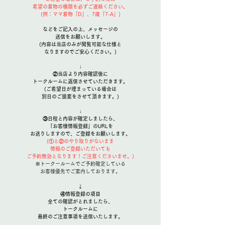
希望の着物の種類を必ずご連絡ください。
(例：ママ着物「D」、7歳「7-A」
)
などをご記入の上、メッセージの
送信をお願いします。
(内容は当店のみが閲覧可能な仕様と
なりますのでご安心ください。)
↓
②当店より内容確認後に
トークルームに返信させていただきます。
(ご希望日が埋まっている場合は
別日のご提案をさせて頂きます。)
↓
③日程と内容が確定しましたら、
「お客様情報登録」のURLを
お送りしますので、ご登録をお願いします。
(①と②のやり取りがないまま
情報のご登録いただいても
ご予約無効となります！ご注意くださいませ。)​
※トークールームでご予約確定している
​お客様優先でご案内しております。
↓
④情報登録の項目
全ての確認がとれましたら、
トークルームに
最終のご注意事項を送信いたします。