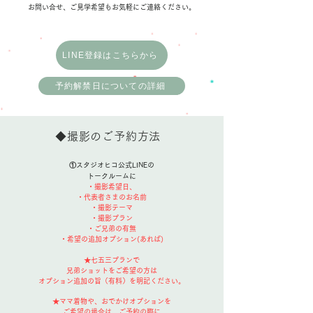
お問い合せ、ご見学希望もお気軽にご連絡ください。
LINE登録はこちらから
予約解禁日についての詳細
​◆撮影のご予約方法
①スタジオヒコ公式LINEの
トークルームに
・撮影希望日、
・代表者さまのお名前
・撮影テーマ
・撮影プラン
・ご兄弟の有無
​
​・希望の追加オプション(あれば)
★七五三プランで
兄弟ショットをご希望の方は
オプション追加の旨（有料）を明記ください。
★ママ着物や、おでかけオプション
を
ご希望の場合は、ご予約の際に